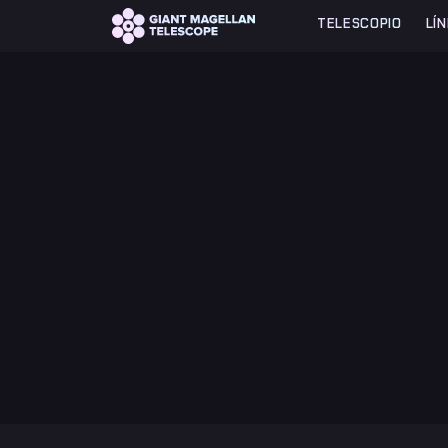
Global site tag (gtag.js) - Google Analytics
TELESCOPIO
LÍ