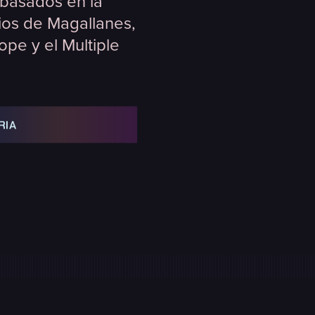
 basados en la
ios de Magallanes,
ope y el Multiple
RIA