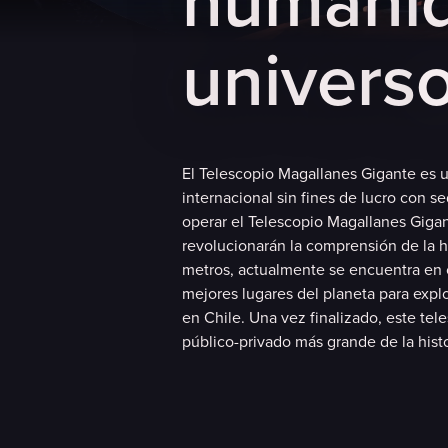
h
u
m
a
n
i
u
n
i
v
e
r
s
El Telescopio Magallanes Gigante es 
internacional sin fines de lucro con s
operar el Telescopio Magallanes Gigan
revolucionarán la comprensión de la h
metros, actualmente se encuentra en 
mejores lugares del planeta para expl
en Chile. Una vez finalizado, este te
público-privado más grande de la histo