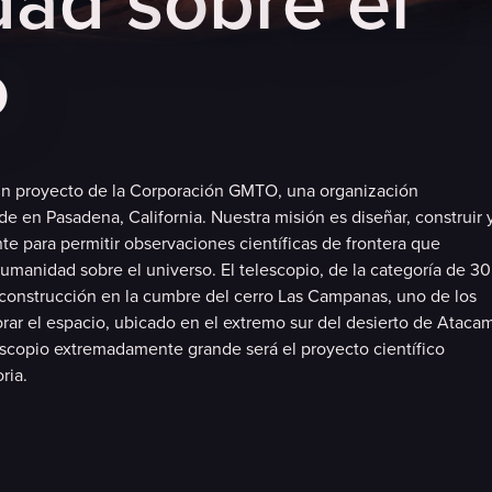
d
a
d
s
o
b
r
e
e
l
o
un proyecto de la Corporación GMTO, una organización
ede en Pasadena, California. Nuestra misión es diseñar, construir 
te para permitir observaciones científicas de frontera que
umanidad sobre el universo. El telescopio, de la categoría de 30
construcción en la cumbre del cerro Las Campanas, uno de los
orar el espacio, ubicado en el extremo sur del desierto de Ataca
lescopio extremadamente grande será el proyecto científico
ria.