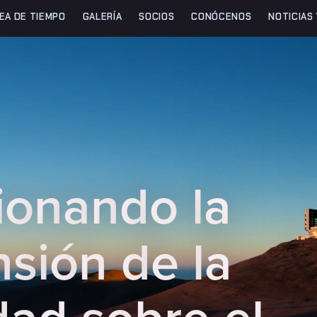
NEA DE TIEMPO
GALERÍA
SOCIOS
CONÓCENOS
NOTICIAS
i
o
n
a
n
d
o
l
a
n
s
i
ó
n
d
e
l
a