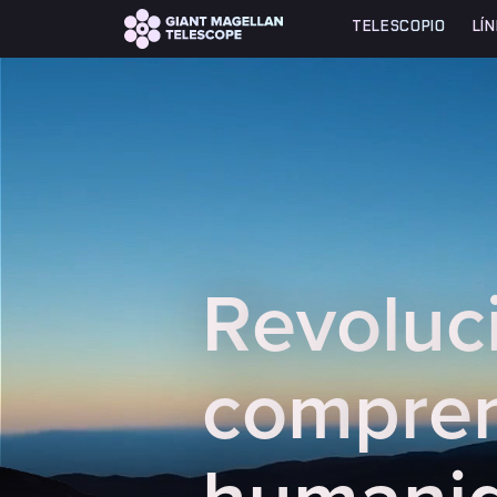
Global site tag (gtag.js) - Google Analytics
TELESCOPIO
LÍ
R
e
v
o
l
u
c
c
o
m
p
r
e