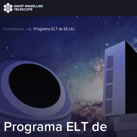
Global site tag (gtag.js) - Google Analytics
Fundadores
Programa ELT de EE.UU.
P
r
o
g
r
a
m
a
E
L
T
d
e