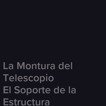
L
a
M
o
n
t
u
r
a
d
e
l
T
e
l
e
s
c
o
p
i
o
E
l
S
o
p
o
r
t
e
d
e
l
a
E
s
t
r
u
c
t
u
r
a